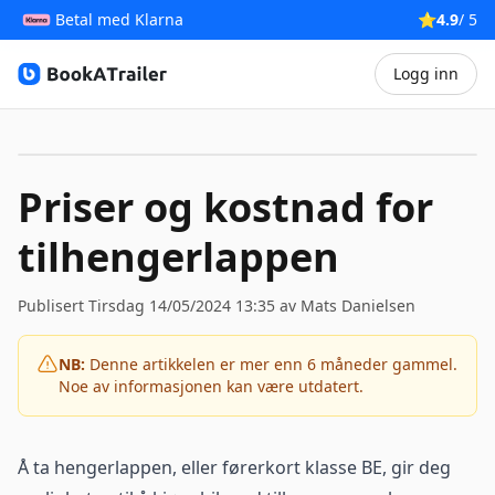
Betal med Klarna
⭐
4.9
/ 5
Logg inn
BookATrailer
Priser og kostnad for
tilhengerlappen
Publisert Tirsdag 14/05/2024 13:35 av
Mats Danielsen
NB:
Denne artikkelen er mer enn 6 måneder gammel.
Noe av informasjonen kan være utdatert.
Å ta hengerlappen, eller førerkort klasse BE, gir deg