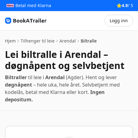
Betal med Klarna
⭐
4.9
/ 5
Logg inn
BookATrailer
Hjem
Tilhenger til leie
Arendal
Biltralle
Lei biltralle i Arendal –
døgnåpent og selvbetjent
Biltraller
til leie i
Arendal
(Agder). Hent og lever
døgnåpent
– hele uka, hele året. Selvbetjent med
kodelås, betal med Klarna eller kort.
Ingen
depositum.