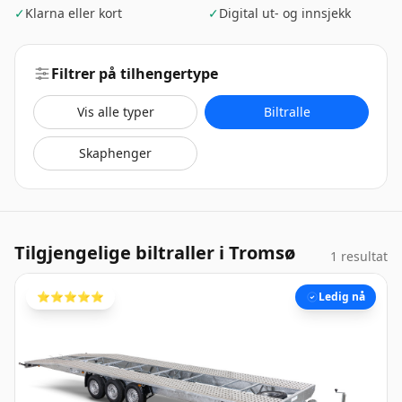
✓
Klarna eller kort
✓
Digital ut- og innsjekk
Filtrer på tilhengertype
Vis alle typer
Biltralle
Skaphenger
Tilgjengelige biltraller i Tromsø
1 resultat
⭐️⭐️⭐️⭐️⭐️
Ledig nå