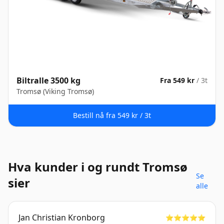
Biltralle 3500 kg
Fra 549 kr
/ 3t
Tromsø (Viking Tromsø)
Bestill nå fra 549 kr / 3t
Hva kunder i og rundt Tromsø
Se
sier
alle
Jan Christian Kronborg
⭐️⭐️⭐️⭐️⭐️