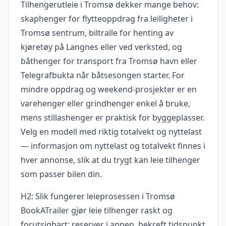
Tilhengerutleie i Tromsø dekker mange behov:
skaphenger for flytteoppdrag fra leiligheter i
Tromsø sentrum, biltralle for henting av
kjøretøy på Langnes eller ved verksted, og
båthenger for transport fra Tromsø havn eller
Telegrafbukta når båtsesongen starter. For
mindre oppdrag og weekend-prosjekter er en
varehenger eller grindhenger enkel å bruke,
mens stillashenger er praktisk for byggeplasser.
Velg en modell med riktig totalvekt og nyttelast
— informasjon om nyttelast og totalvekt finnes i
hver annonse, slik at du trygt kan leie tilhenger
som passer bilen din.
H2: Slik fungerer leieprosessen i Tromsø
BookATrailer gjør leie tilhenger raskt og
forutsigbart: reserver i appen, bekreft tidspunkt