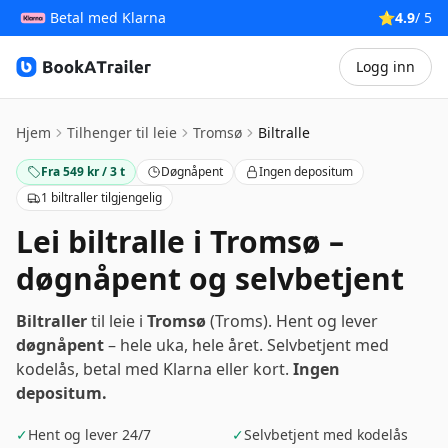
Betal med Klarna
⭐
4.9
/ 5
Logg inn
BookATrailer
Hjem
Tilhenger til leie
Tromsø
Biltralle
Fra 549 kr / 3 t
Døgnåpent
Ingen depositum
1 biltraller tilgjengelig
Lei biltralle i Tromsø –
døgnåpent og selvbetjent
Biltraller
til leie i
Tromsø
(Troms). Hent og lever
døgnåpent
– hele uka, hele året. Selvbetjent med
kodelås, betal med Klarna eller kort.
Ingen
depositum.
✓
Hent og lever 24/7
✓
Selvbetjent med kodelås