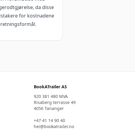
ngerodtgjørelse, da disse
dstakere for kostnadene
orretningsformål.
BookATrailer AS
920 381 480 MVA
Risaberg terrasse 49
4056 Tananger
+47 41 14 90 40
hei@bookatrailer.no