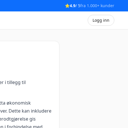
⭐
4.9
/ 5
fra 1.000+ kunder
Logg inn
i tillegg til
otta økonomisk
ver. Dette kan inkludere
erodtgjørelse gis
en i forbindelse med