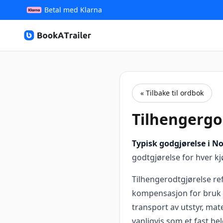
Betal med Klarna
BookATrailer
« Tilbake til ordbok
Tilhengergo
Typisk godgjørelse i No
godtgjørelse for hver kj
Tilhengerodtgjørelse re
kompensasjon for bruk a
transport av utstyr, mat
vanligvis som et fast b