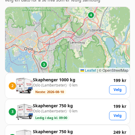
4
★
2
3
Leaflet
|
© OpenStreetMap
Skaphenger 1000 kg
199 kr
Oslo (Lambertseter) · 0 km
2
Velg
Neste: 2026-08-10
Skaphenger 750 kg
199 kr
Oslo (Lambertseter) · 0 km
3
Velg
Ledig i dag kl. 09:00
Skaphenger 750 kg
249 kr