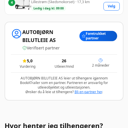
Lillestrøm (Skedsmokorset) · 17,3 km
4
Velg
Ledig i dag kl. 09:00
AUTOBJØRN
Foretrukket
partner
BILUTLEIE AS
Verifisert partner
5,0
26
2 måneder
Vurdering
Utleier/mnd
AUTOBJØRN BILUTLEIE AS leier ut tilhengere igjennom
BookATrailer som en partner. Partneren er ansvarlig for
utleieobjektet og utleiestasjonen.
Ønsker du å leie ut tilhengere?
Bli en partner her
.
Hvor henter jeg tilhengeren?