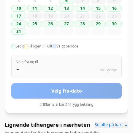
3
4
5
6
7
8
9
10
11
12
13
14
15
16
17
18
19
20
21
22
23
24
25
26
27
28
29
30
31
Ledig
Få igjen
Fullt
Valgt periode
Velg fra og til
–
inkl. gebyr
Velg fra-dato
Klarna & kort
Trygg betaling
Lignende tilhengere i nærheten
Se alle på kart →
Velg en dato for å se hva som er ledig samtidig