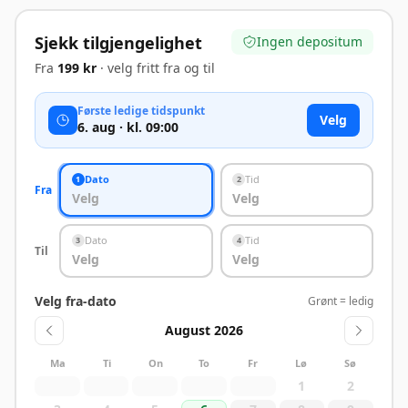
Sjekk tilgjengelighet
Ingen depositum
Fra
199 kr
· velg fritt fra og til
Første ledige tidspunkt
Velg
6. aug · kl. 09:00
Dato
Tid
1
2
Fra
Velg
Velg
Dato
Tid
3
4
Til
Velg
Velg
Velg fra-dato
Grønt = ledig
August 2026
Ma
Ti
On
To
Fr
Lø
Sø
1
2