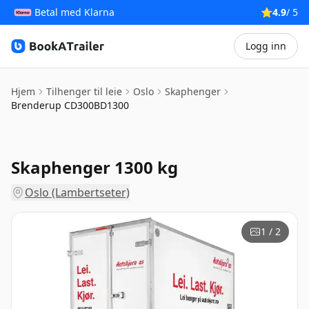
Betal med Klarna
⭐
4.9
/ 5
Logg inn
BookATrailer
Hjem
Tilhenger til leie
Oslo
Skaphenger
Brenderup CD300BD1300
Skaphenger 1300 kg
Oslo (Lambertseter)
1 / 2