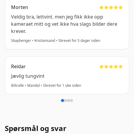
Morten
⭐️⭐️⭐️⭐️⭐️
Veldig bra, lettvint. men jeg fikk ikke opp
kameraet mitt og vet ikke hva slags bilder dere
krever.
Skaphenger • Kristiansand • Skrevet for 5 dager siden
Reidar
⭐️⭐️⭐️⭐️⭐️
Jævlig tungvint
Biltralle • Mandal • Skrevet for 1 uke siden
Spørsmål og svar