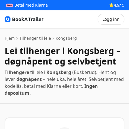
Betal med Klarna
⭐
4.9
/ 5
Logg inn
BookATrailer
Hjem
Tilhenger til leie
Kongsberg
Lei tilhenger i Kongsberg –
døgnåpent og selvbetjent
Tilhengere
til leie i
Kongsberg
(Buskerud). Hent og
lever
døgnåpent
– hele uka, hele året. Selvbetjent med
kodelås, betal med Klarna eller kort.
Ingen
depositum.