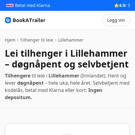
Betal med Klarna
⭐
4.9
/ 5
Logg inn
BookATrailer
Hjem
Tilhenger til leie
Lillehammer
Lei tilhenger i Lillehammer
– døgnåpent og selvbetjent
Tilhengere
til leie i
Lillehammer
(Innlandet). Hent og
lever
døgnåpent
– hele uka, hele året. Selvbetjent med
kodelås, betal med Klarna eller kort.
Ingen
depositum.