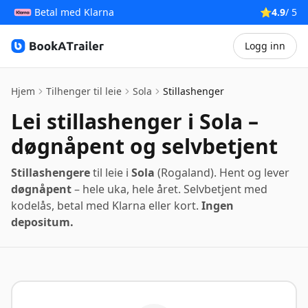
Betal med Klarna
⭐
4.9
/ 5
Logg inn
BookATrailer
Hjem
Tilhenger til leie
Sola
Stillashenger
Lei stillashenger i Sola –
døgnåpent og selvbetjent
Stillashengere
til leie i
Sola
(Rogaland). Hent og lever
døgnåpent
– hele uka, hele året. Selvbetjent med
kodelås, betal med Klarna eller kort.
Ingen
depositum.