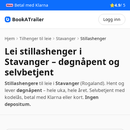
Betal med Klarna
⭐
4.9
/ 5
Logg inn
BookATrailer
Hjem
Tilhenger til leie
Stavanger
Stillashenger
Lei stillashenger i
Stavanger – døgnåpent og
selvbetjent
Stillashengere
til leie i
Stavanger
(Rogaland). Hent og
lever
døgnåpent
– hele uka, hele året. Selvbetjent med
kodelås, betal med Klarna eller kort.
Ingen
depositum.