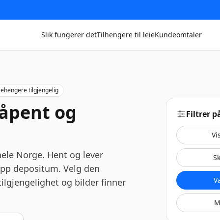
Slik fungerer det
Tilhengere til leie
Kundeomtaler
rehengere tilgjengelig
nåpent og
Filtrer 
Vi
 hele Norge. Hent og lever
S
lipp depositum. Velg den
V
lgjengelighet og bilder finner
M