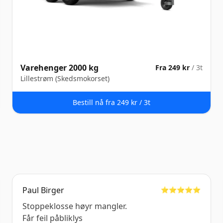
Varehenger 2000 kg
Fra 249 kr
/ 3t
Lillestrøm (Skedsmokorset)
Bestill nå fra 249 kr / 3t
Paul Birger
⭐️⭐️⭐️⭐️⭐️
Stoppeklosse høyr mangler.
Får feil påbliklys