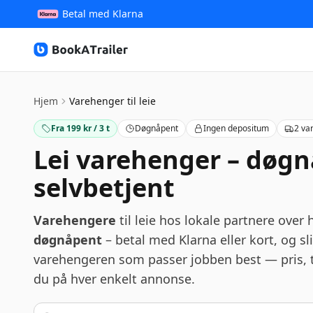
Betal med Klarna
BookATrailer
Hjem
Varehenger til leie
Fra 199 kr / 3 t
Døgnåpent
Ingen depositum
2 va
Lei varehenger – døg
selvbetjent
Varehengere
til leie hos lokale partnere over
døgnåpent
– betal med Klarna eller kort, og s
varehengeren som passer jobben best — pris, ti
du på hver enkelt annonse.
Søk etter by