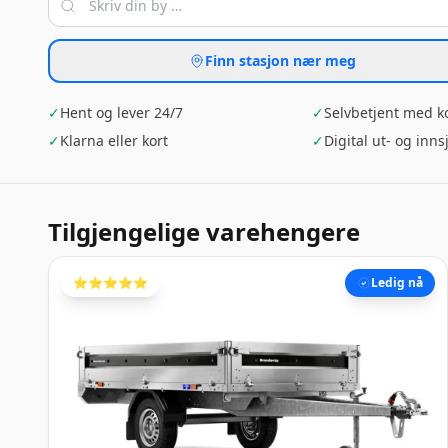
Finn stasjon nær meg
✓
Hent og lever 24/7
✓
Selvbetjent med k
✓
Klarna eller kort
✓
Digital ut- og inns
Tilgjengelige varehengere
⭐️⭐️⭐️⭐️⭐️
Ledig nå