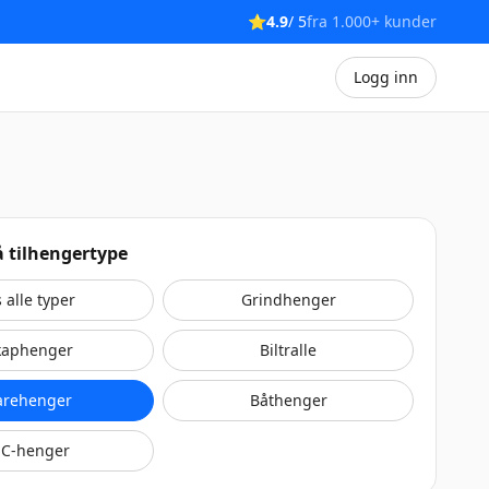
⭐
4.9
/ 5
fra 1.000+ kunder
Logg inn
på tilhengertype
s alle typer
Grindhenger
kaphenger
Biltralle
arehenger
Båthenger
C-henger