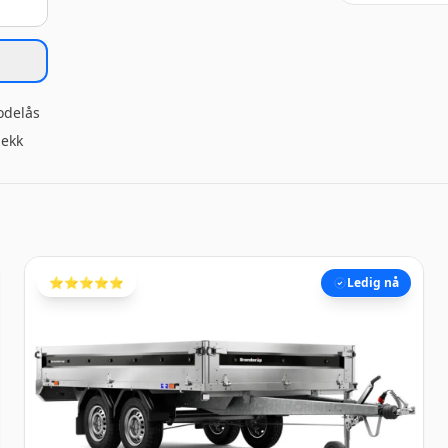
odelås
jekk
⭐️⭐️⭐️⭐️⭐️
Ledig nå