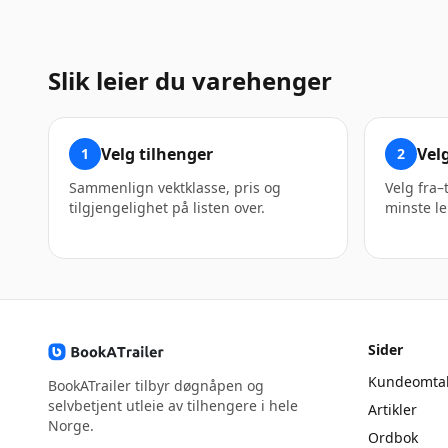
Slik leier du varehenger
Velg tilhenger
Vel
1
2
Sammenlign vekt­klasse, pris og
Velg fra–t
tilgjengelighet på listen over.
minste le
Sider
Kundeomtal
BookATrailer tilbyr døgnåpen og
selvbetjent utleie av tilhengere i hele
Artikler
Norge.
Ordbok