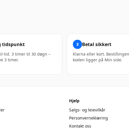
g tidspunkt
Betal sikkert
3
il-tid. 3 timer til 30 døgn –
Klarna eller kort. Bestillinge
ie 3 timer.
koden ligger på Min side.
Hjelp
er
Salgs- og leievilkår
Personverneklæring
Kontakt oss