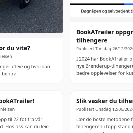
BookATrailer oppgr
tilhengere
ør du vite?
Publisert Torsdag 26/12/202
ielsen
I 2024 har BookATrailer op
nye Brenderup-tilhengere
engerutleie og hvordan
bedre opplevelser for ku
e behov.
ookATrailer!
Slik vasker du tilh
nielsen
Publisert Onsdag 12/06/202
p til 22 fot fra vår
Lær de beste metodene fo
d. Hos oss kan du leie
tilhengeren i topp stand