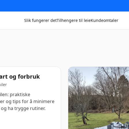
Slik fungerer det
Tilhengere til leie
Kundeomtaler
fart og forbruk
iler
ilen: praktiske
r og tips for å minimere
t og ha trygge rutiner.