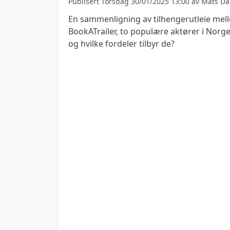
Publisert Torsdag 30/01/2025 13:00 av
Mats Da
En sammenligning av tilhengerutleie mel
BookATrailer, to populære aktører i Norge.
og hvilke fordeler tilbyr de?