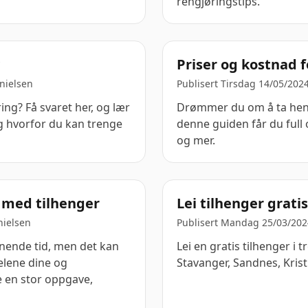
rengjøringstips.
?
Priser og kostnad 
nielsen
Publisert Tirsdag 14/05/202
ing? Få svaret her, og lær
Drømmer du om å ta heng
g hvorfor du kan trenge
denne guiden får du full 
og mer.
ig med tilhenger
Lei tilhenger gratis
nielsen
Publisert Mandag 25/03/202
nnende tid, men det kan
Lei en gratis tilhenger i 
elene dine og
Stavanger, Sandnes, Kris
e en stor oppgave,