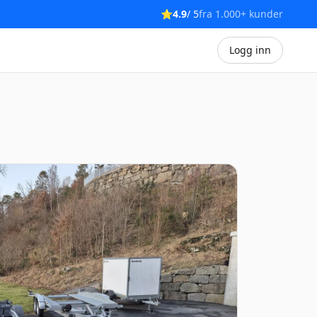
⭐
4.9
/ 5
fra 1.000+ kunder
Logg inn