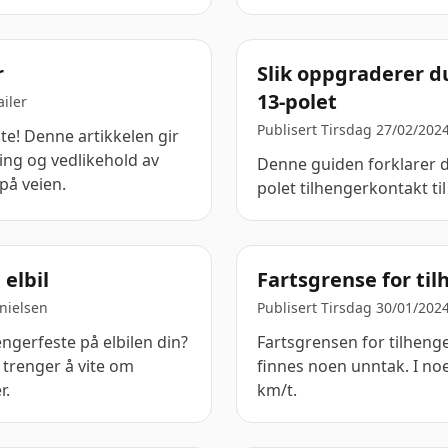
r
Slik oppgraderer du
13-polet
iler
Publisert Tirsdag 27/02/202
te! Denne artikkelen gir
ring og vedlikehold av
Denne guiden forklarer 
på veien.
polet tilhengerkontakt ti
elbil
Fartsgrense for ti
nielsen
Publisert Tirsdag 30/01/202
ngerfeste på elbilen din?
Fartsgrensen for tilhenge
 trenger å vite om
finnes noen unntak. I noen
r.
km/t.