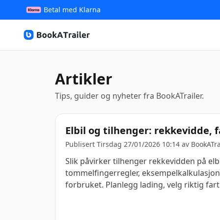
Betal med Klarna
BookATrailer
Artikler
Tips, guider og nyheter fra BookATrailer.
Elbil og tilhenger: rekkevidde, 
Publisert Tirsdag 27/01/2026 10:14 av
BookATra
Slik påvirker tilhenger rekkevidden på elb
tommelfingerregler, eksempelkalkulasjone
forbruket. Planlegg lading, velg riktig far