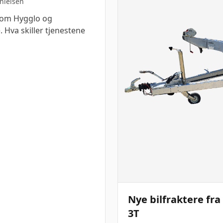
nielsen
lom Hygglo og
 Hva skiller tjenestene
Nye bilfraktere fr
3T